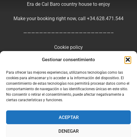
Era de Cal Baro country house to enjoy
Make your booking right now, call +34.628.471.544
——————————————————————–
Cookie policy
Gestionar consentimiento
Privacy Policy
Para ofrecer las mejores experiencias, utilizamos tecnologías como las
Legal Notice and General Terms of Use
cookies para almacenar y/o acceder a la información del dispositivo. El
consentimiento de estas tecnologías nos permitirá procesar datos como el
comportamiento de navegación o las identificaciones únicas en este sitio.
No consentir o retirar el consentimiento, puede afectar negativamente a
ciertas características y funciones.
Facebook
Instagram
ACEPTAR
DENEGAR