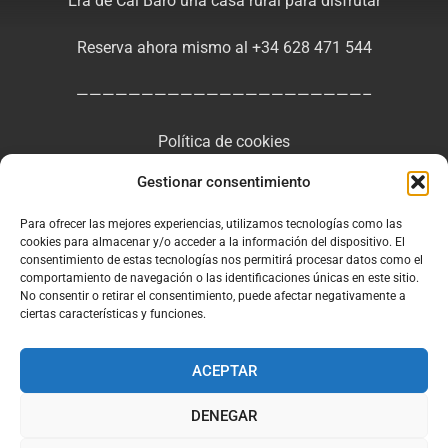
Era de Cal Baro una casa rural para disfrutar
Reserva ahora mismo al +34 628 471 544
——————————————————————–
Política de cookies
Gestionar consentimiento
Política de privacidad
Para ofrecer las mejores experiencias, utilizamos tecnologías como las
Aviso legal y condiciones generales de uso
cookies para almacenar y/o acceder a la información del dispositivo. El
consentimiento de estas tecnologías nos permitirá procesar datos como el
comportamiento de navegación o las identificaciones únicas en este sitio.
No consentir o retirar el consentimiento, puede afectar negativamente a
ciertas características y funciones.
Facebook
Instagram
ACEPTAR
DENEGAR